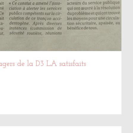
agers de la D3 LA satisfaits