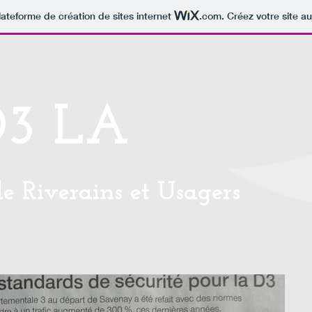
lateforme de création de sites internet
.com
. Créez votre site au
act
D3 LA
de Riverains et Usagers